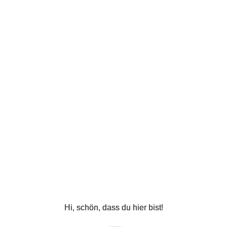
Italien
Im Höhenrausch –
3 wunderschöne
Wanderungen in
den Dolomiten
Aktiv & Outdoor
,
Backpacking
,
Italien
,
Wandern
Ende Mitte September 2019
schaffe ich es endlich meine
Wanderschuhe in dieser
Bilderbuchlandschaft zu
schnüren. Hier findet ihr 3
wunderschöne
Hi, schön, dass du hier bist!