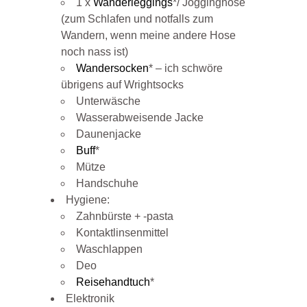
1 x
Wanderleggings
*/ Jogginghose
(zum Schlafen und notfalls zum
Wandern, wenn meine andere Hose
noch nass ist)
Wandersocken
* – ich schwöre
übrigens auf Wrightsocks
Unterwäsche
Wasserabweisende Jacke
Daunenjacke
Buff
*
Mütze
Handschuhe
Hygiene:
Zahnbürste + -pasta
Kontaktlinsenmittel
Waschlappen
Deo
Reisehandtuch
*
Elektronik