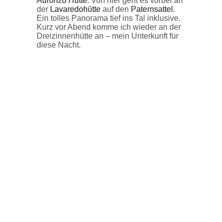
Auronzo Hütte
. Von hier geht es vorbei an
der
Lavaredohütte
auf den
Paternsattel.
Ein tolles Panorama tief ins Tal inklusive.
Kurz vor Abend komme ich wieder an der
Dreizinnenhütte an – mein Unterkunft für
diese Nacht.