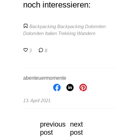
noch interessieren:
Backpacking
Backpacking Dolomiten
Dolomiten
Italien
Trekking
Wandern
3
8
abenteuermomente
13. April 2021
previous
next
post
post