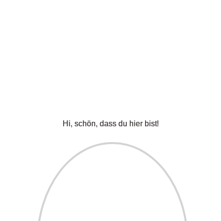
einen Vantrip in der
Nebensaison planen
solltest
Abenteuer
,
Camping
,
Italien
,
Roadtrip
,
Tipps
Okay, der Winter mag vielleicht
nicht die offensichtlichste Wahl
für einen Campertrip in Europa
sein, aber weshalb es sich lohnt,
Hi, schön, dass du hier bist!