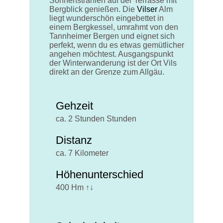
Sonnenstrahlen auf der Terrasse mit
Bergblick genießen.
Die
Vilser
Alm
liegt wunderschön eingebettet in
eine
m Bergk
es
sel
, umrahmt von den
Tannheimer Bergen
und eignet sich
perfekt, wenn du es etwas gemütlicher
angehen möchtest.
Ausgangspunkt
der Winterwanderung
ist der Ort Vils
direkt an der Grenze zum Allgäu.
Gehzeit
ca. 2 Stunden Stunden
Distanz
ca. 7 Kilometer
Höhenunterschied
400 Hm ↑↓