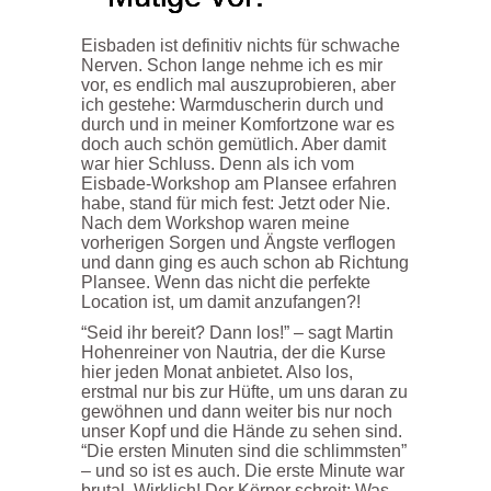
Eisbaden ist definitiv nichts für schwache
Nerven. Schon lange nehme ich es mir
vor, es endlich mal auszuprobieren, aber
ich gestehe: Warmduscherin durch und
durch und in meiner Komfortzone war es
doch auch schön gemütlich. Aber damit
war hier Schluss. Denn als ich vom
Eisbade-Workshop am Plansee erfahren
habe, stand für mich fest: Jetzt oder Nie.
Nach dem Workshop waren meine
vorherigen Sorgen und Ängste verflogen
und dann ging es auch schon ab Richtung
Plansee. Wenn das nicht die perfekte
Location ist, um damit anzufangen?!
“Seid ihr bereit? Dann los!” – sagt Martin
Hohenreiner von Nautria, der die Kurse
hier jeden Monat anbietet. Also los,
erstmal nur bis zur Hüfte, um uns daran zu
gewöhnen und dann weiter bis nur noch
unser Kopf und die Hände zu sehen sind.
“Die ersten Minuten sind die schlimmsten”
– und so ist es auch.
Die erste Minute war
brutal. Wirklich! Der Körper schreit: Was