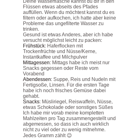
Deine Wasserflasche kannst du dir in den
Flüssen etwas abseits des Pfades
auffüllen. Wenn du möchtest kannst du es
filtern oder aufkochen, ich hatte aber keine
Probleme das ungefilterte Wasser zu
trinken.
Gesund ist etwas Anderes, aber ich habe
versucht möglichst leicht zu packen:
Frühstück
: Haferflocken mit
Trockenfrüchte und Nüsse/Kerne,
Instantkaffee und Milchpulver
Mittagessen
: Mittags habe ich meist nur
Snacks gegessen oder Reste vom
Vorabend
Abendessen
: Suppe, Reis und Nudeln mit
Fertigsoße, Linsen. Für die ersten Tage
habe ich noch frisches Gemüse dabei
gehabt.
Snacks
: Müsliriegel, Reiswaffeln, Nüsse,
etwas Schokolade oder sonstiges Süßes
Ich habe mir vorab meine kompletten
Mahlzeiten pro Tag zusammengestellt und
abgemessen, so dass ich auch wirklich
nicht zu viel oder zu wenig mitnehme.
Jedes Gramm zählt 😉