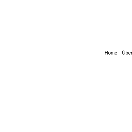
Home
Über
Peru
Trekking in Peru: In
4 Tagen auf dem
Salkantay Trek zum